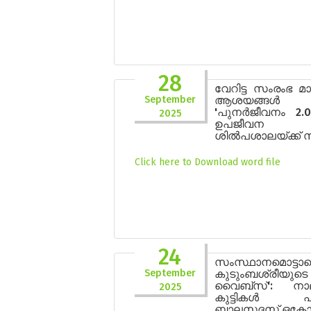
28
വേറിട്ട സംരംഭ 
September
ആശയങ്ങൾ
'പുനർജീവനം 2.
2025
ഉപജീവന ദ
ശിൽപശാലയ്ക്ക്
Click here to Download word file
24
സംസ്ഥാനമൊട്ടാ
September
കുടുംബശ്രീയു
വൈബ്സ്': നാ
2025
കുട്ടികൾ പങ്കെ
ബാലസദസ് ഒക്ടോബ