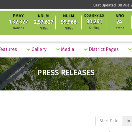
Last Updated: 08 Aug 2
30,291
1,32,327
24
2,57,627
59,966
Skilling
Houses
States
NHGs
NHGs
eatures
Gallery
Media
District Pages
PRESS RELEASES
to