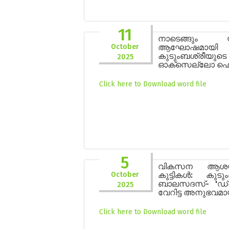
11
നാടെങ്ങും 
October
ആഘോഷമായി
കുടുംബശ്രീയുടെ
2025
ഓക്സെല്ലോ ഫെസ്റ
Click here to Download word file
5
വികസന ആശയങ
October
കുട്ടികൾ: കുടു
ബാലസദസ്- 'ഡ്
2025
വേറിട്ട അനുഭവമാ
Click here to Download word file