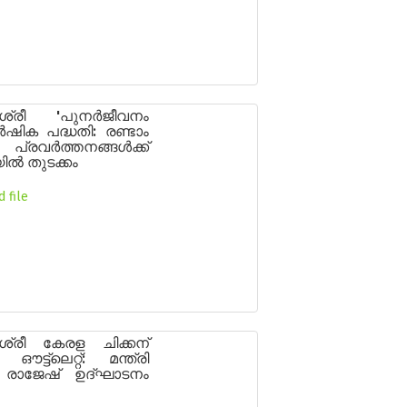
ബശ്രീ 'പുനർജീവനം
ർഷിക പദ്ധതി: രണ്ടാം
്രവർത്തനങ്ങൾക്ക്
യിൽ തുടക്കം
 file
ശ്രീ കേരള ചിക്കന്
 ഔട്ട്ലെറ്റ്: മന്ത്രി
 രാജേഷ് ഉദ്ഘാടനം