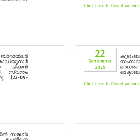
Click here to Download word
22
ബ്രോയ്ലർ
കുടുംബ
രൊഡ്യൂസർ
September
സംസ്
ധ ചിക്കൻ
മത്സര
2025
ി സ്വന്തം
ഒക്ടോബർ 
്നു (23-09-
Click here to Download word
യിൽ സമഗ്ര
: ഉപജീവന