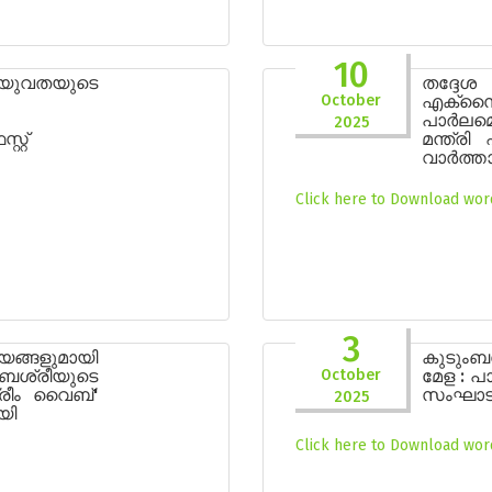
10
യുവതയുടെ
തദ്ദ
October
എക്സ
പാർലമെന
2025
്റ്
മന്ത്രി
വാർത്ത
Click here to Download word
3
്ങളുമായി
കുടും
ംബശ്രീയുടെ
October
മേള : പ
രീം വൈബ്'
സംഘാടക
2025
യി
Click here to Download word