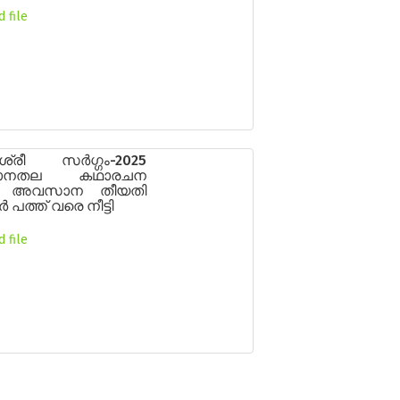
 file
ശ്രീ സർഗ്ഗം-2025
ഥാനതല കഥാരചന
ം: അവസാന തീയതി
പത്ത് വരെ നീട്ടി
 file