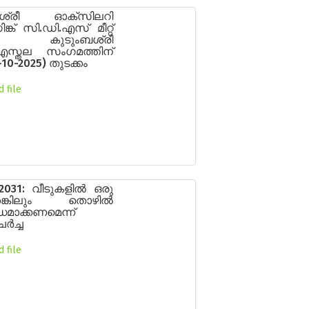
ബശ്രീ ഓക്സിലറി
്ക് സി.ഡി.എസ് മീറ്റ്
 കുടുംബശ്രീ
എസ്തല സംഗമത്തിന്
-10-2025) തുടക്കം
 file
031: വീടുകളിൽ ഒരു
ക്കെങ്കിലും തൊഴിൽ
മാക്കണമെന്ന്
ർച്ച
 file