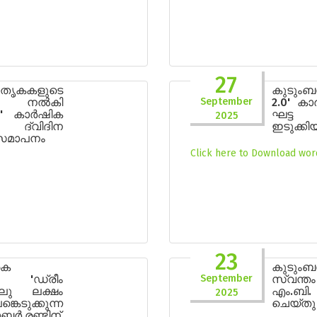
27
മാതൃകകളുടെ
കുടും
 നൽകി
September
2.0' കാ
0' കാർഷിക
ഘട്ട പ
2025
്വിദിന
ഇടുക്കി
 സമാപനം
Click here to Download word
23
കെ
കുടുംബ
ടെ 'ഡ്രീം
September
സ്വന്തം
ലു ലക്ഷം
എം.ബി.
2025
ടുക്കുന്ന
ചെയ്തു
ർ രണ്ടിന്