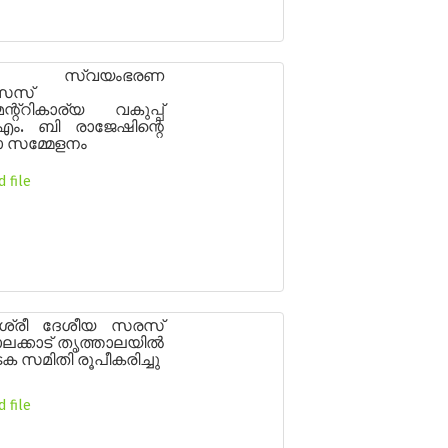
േശ സ്വയംഭരണ
ൈസ്
്റ്റികാര്യ വകുപ്പ്
 എം. ബി രാജേഷിന്റെ
ാ സമ്മേളനം
 file
ബശ്രീ ദേശീയ സരസ്
ാലക്കാട് തൃത്താലയിൽ
 സമിതി രൂപീകരിച്ചു
 file