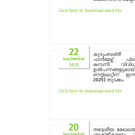
Click here to Download word file
22
കുടുംബശ്രീ 
September
ഫാർമേഴ്സ് പ്
കമ്പനി: വിവി
2025
ഉൽപന്നങ്ങളുമായ
ഔട്ട്ലെറ്റിന് ഇന
2025) തുടക്കം
Click here to Download word file
20
തദ്ദേശീയ മേഖല
September
ശാക്തീകരണം 