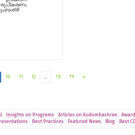
പീകരണം
ുംബശ്രീ
10
11
12
78
79
»
...
l
Insights on Programs
Articles on Kudumbashree
Award
resentations
Best Practices
Featured News
Blog
Best CD