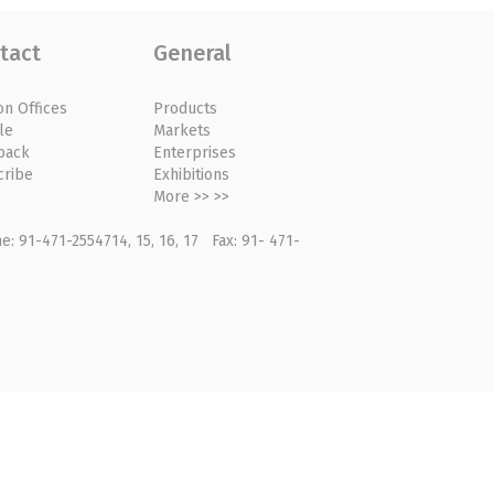
tact
General
on Offices
Products
le
Markets
back
Enterprises
cribe
Exhibitions
More >> >>
: 91-471-2554714, 15, 16, 17 Fax: 91- 471-