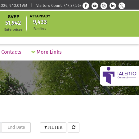
026, 9:10:01 AM | Visitors Count: 7,17,37,567
9,433
51,942
Families
Enterprises
Contacts
More Links
FILTER