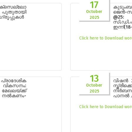
17
ാക്സെല്ലോ
കുടും
പുതുതായി
October
ജെൻ-സിങ
 ഗ്രൂപ്പുകൾ
@25:
2025
സി.ഡി.
ഇന്ന്(18
Click here to Download word
13
്രാദേശിക
വിഷൻ 2
 വികസനം:
October
സ്ത്രീ
ഖലയ്ക്ക്
നിർബന്ധ
2025
 നൽകണം-
പാനൽ ച
Click here to Download word