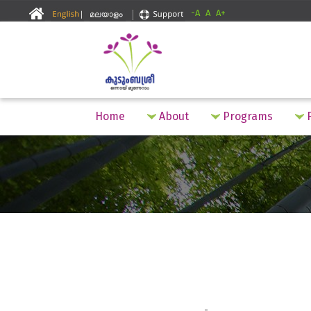
-A
A
A+
Home
About
Programs
F