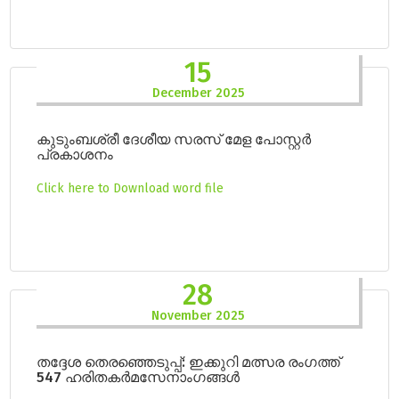
15
December 2025
കുടുംബശ്രീ ദേശീയ സരസ് മേള പോസ്റ്റർ
പ്രകാശനം
Click here to Download word file
28
November 2025
തദ്ദേശ തെരഞ്ഞെടുപ്പ്: ഇക്കുറി മത്സര രംഗത്ത്
547 ഹരിതകർമസേനാംഗങ്ങൾ