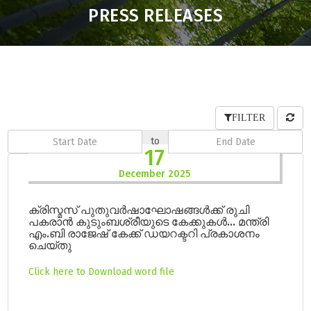
PRESS RELEASES
FILTER
to
17
December 2025
ക്രിസ്മസ് പുതുവർഷാഘോഷങ്ങൾക്ക് രുചി
പകരാൻ കുടുംബശ്രീയുടെ കേക്കുകൾ... മന്ത്രി
എം.ബി രാജേഷ് കേക്ക് ഡയറക്ടറി പ്രകാശനം
ചെയ്തു
Click here to Download word file