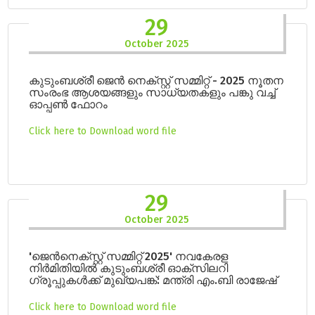
29
October 2025
കുടുംബശ്രീ ജെൻ നെക്സ്റ്റ് സമ്മിറ്റ് - 2025 നൂതന
സംരംഭ ആശയങ്ങളും സാധ്യതകളും പങ്കു വച്ച്
ഓപ്പൺ ഫോറം
Click here to Download word file
29
October 2025
'ജെൻനെക്സ്റ്റ് സമ്മിറ്റ് 2025' നവകേരള
നിർമിതിയിൽ കുടുംബശ്രീ ഓക്സിലറി
ഗ്രൂപ്പുകൾക്ക് മുഖ്യപങ്ക്: മന്ത്രി എം.ബി രാജേഷ്
Click here to Download word file