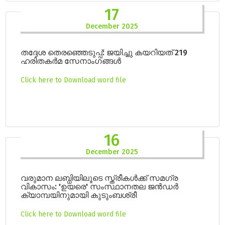
17
December 2025
തദ്ദേശ തെരഞ്ഞെടുപ്പ്: ജയിച്ചു കയറിയത് 219
ഹരിതകർമ സേനാംഗങ്ങൾ
Click here to Download word file
16
December 2025
വരുമാന ലബ്ധിയിലൂടെ സ്ത്രീകൾക്ക് സമഗ്ര
വികാസം: 'ഉയരെ' സംസ്ഥാനതല ജൻഡർ
ക്യാമ്പയിനുമായി കുടുംബശ്രീ
Click here to Download word file