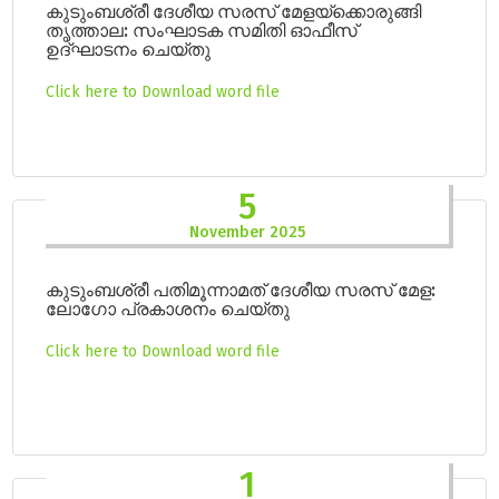
കുടുംബശ്രീ ദേശീയ സരസ് മേളയ്ക്കൊരുങ്ങി
തൃത്താല: സംഘാടക സമിതി ഓഫീസ്
ഉദ്ഘാടനം ചെയ്തു
Click here to Download word file
5
November 2025
കുടുംബശ്രീ പതിമൂന്നാമത് ദേശീയ സരസ് മേള:
ലോഗോ പ്രകാശനം ചെയ്തു
Click here to Download word file
1