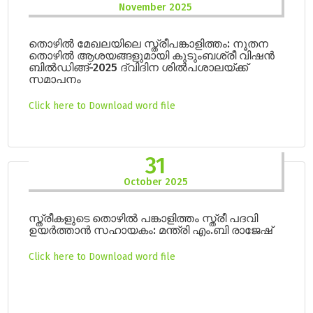
November 2025
തൊഴിൽ മേഖലയിലെ സ്ത്രീപങ്കാളിത്തം: നൂതന
തൊഴിൽ ആശയങ്ങളുമായി കുടുംബശ്രീ വിഷൻ
ബിൽഡിങ്ങ്-2025 ദ്വിദിന ശിൽപശാലയ്ക്ക്
സമാപനം
Click here to Download word file
31
October 2025
സ്ത്രീകളുടെ തൊഴിൽ പങ്കാളിത്തം സ്ത്രീ പദവി
ഉയർത്താൻ സഹായകം: മന്ത്രി എം.ബി രാജേഷ്
Click here to Download word file