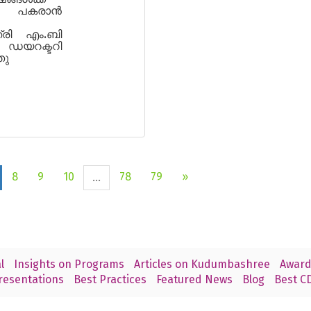
കരാൻ
ത്രി എം.ബി
 ഡയറക്ടറി
തു
8
9
10
78
79
»
...
l
Insights on Programs
Articles on Kudumbashree
Award
resentations
Best Practices
Featured News
Blog
Best CD