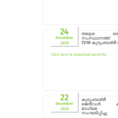
24
തദ്ദേശ തെരഞ്
December
സംസ്ഥാനത്ത് വ
7210 കുടുംബശ്ര
2025
Click here to Download word file
22
കുടുംബശ്രീ
December
ജെൻഡർ ക്യാ
മാധ്യമ ശ
2025
സംഘടിപ്പിച്ചു