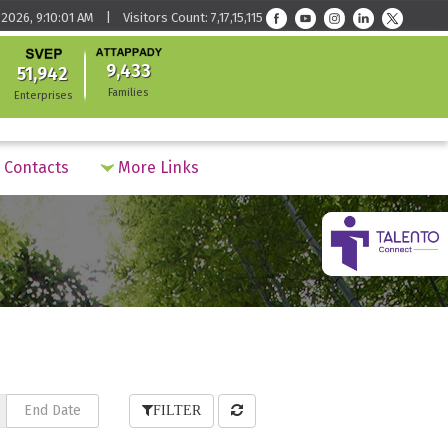
2026, 9:10:01 AM | Visitors Count: 7,17,15,115
9,433
51,942
Families
Enterprises
Contacts
More Links
FILTER