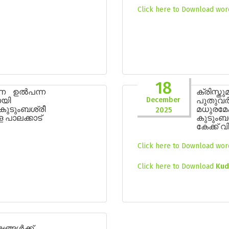
Click here to Download word
18
ീണ ഉൽപന്ന
ക്രിസ്തു
ായി
December
പുതുവ
ുടുംബശ്രീ
മധുരമ
2025
പാലക്കാട്
കുടുംബ
കേക്ക്
Click here to Download word
Click here to Download
Kud
്ങൾക്ക്