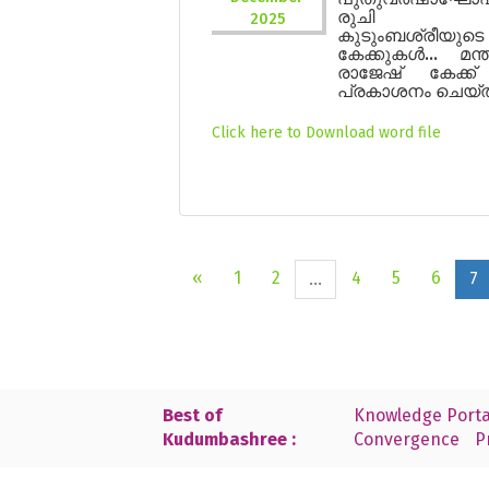
രുചി പ
2025
കുടുംബശ്രീയുടെ
കേക്കുകൾ... മന്
രാജേഷ് കേക്ക്
പ്രകാശനം ചെയ്
Click here to Download word file
«
1
2
4
5
6
...
7
Best of
Knowledge Porta
Kudumbashree :
Convergence
P