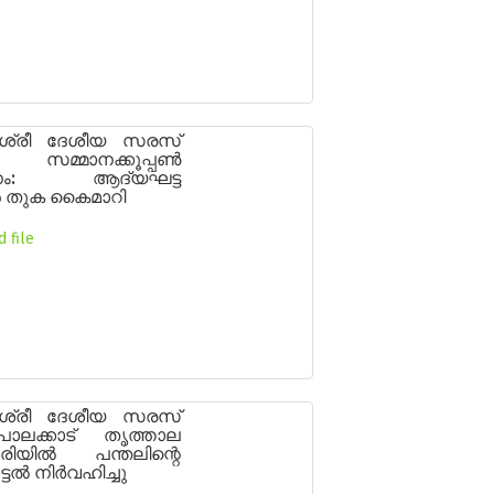
ബശ്രീ ദേശീയ സരസ്
മ്മാനക്കൂപ്പൺ
നം: ആദ്യഘട്ട
 തുക കൈമാറി
 file
ബശ്രീ ദേശീയ സരസ്
ാലക്കാട് തൃത്താല
ശേരിയിൽ പന്തലിന്റെ
ടൽ നിർവഹിച്ചു