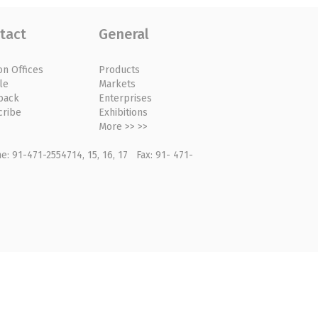
tact
General
on Offices
Products
le
Markets
back
Enterprises
cribe
Exhibitions
More >> >>
: 91-471-2554714, 15, 16, 17 Fax: 91- 471-