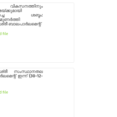
്റെ വികസനത്തിനും
്ക്കുമായി
ുറച്ച ശബ്ദം:
ുണർത്തി
ശ്രീ ബാലപാർലമെന്റ്
 file
ബശ്രീ സംസ്ഥാനതല
മെന്റ് ഇന്ന് (30-12-
 file