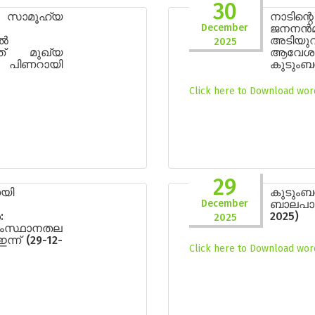
30
 സാമൂഹ്യ
നാടിന
December
ജനനൻമയ
ിൽ
അടിയ
2025
േത് മുഖ്യ
ആവേശമ
്രി പിണറായി
കുടുംബ
Click here to Download word
29
യി
കുടും
December
ബാലപാർല
:
2025)
2025
ംസ്ഥാനതല
്ന് (29-12-
Click here to Download word