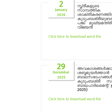
2
സ്ത്രീകളുടെ
January
സാമ്പത്തിക
ശാക്തീകരണത്ത
2026
കുടുംബശ്രീയുട
പങ്ക്: മുഖ്യമന്ത
വിജയൻ
Click here to Download word file
29
അവകാശങ്ങൾക്കാ
December
ശബ്ദമുയർത്താൻ
ബാലസഭാംഗങ്ങൾ
2025
കുടുംബശ്രീ സ
ബാലപാർലമെന്റ് ഇന
2025)
Click here to Download word file