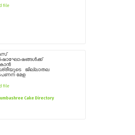
 file
മസ്
ർഷാഘോഷങ്ങൾക്ക്
േകാൻ
ശ്രീയുടെ ജില്ലാതല
 വിപണന മേള
 file
umbashree Cake Directory