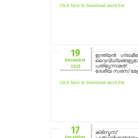
Click here to Download word file
19
ഇന്ത്യൻ ഗ്രാമ
December
വൈവിധ്യങ്ങളുമ
പതിമൂന്നാമത് ക
2025
ദേശീയ സരസ് മേള 
Click here to Download word file
17
ക്രിസ്മസ്
December
പുതുവർഷാഘോഷങ