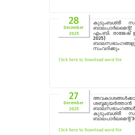
28
കുടുംബശ്രീ സ
December
ബാലപാർലമെന്റ്
എം.ബി. രാജേഷ് ഇന
2025
2025) കുട
ബാലസഭാംഗങ്ങളു
സംവദിക്കും
Click here to Download word file
27
അവകാശങ്ങൾക്കാ
December
ശബ്ദമുയർത്താൻ
ബാലസഭാംഗങ്ങൾ
2025
കുടുംബശ്രീ സ
ബാലപാർലമെന്റ് 3
Click here to Download word file