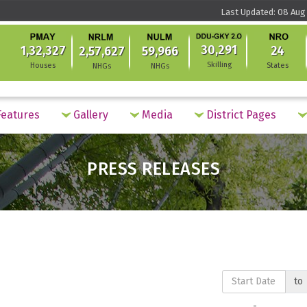
Last Updated: 08 Aug 
30,291
1,32,327
24
2,57,627
59,966
Skilling
Houses
States
NHGs
NHGs
eatures
Gallery
Media
District Pages
PRESS RELEASES
to