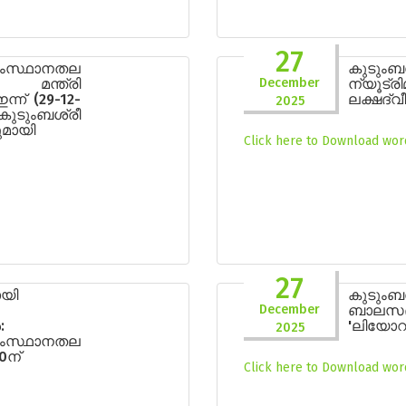
27
ംസ്ഥാനതല
കുടു
: മന്ത്രി
December
ന്യൂട്രി
്ന് (29-12-
ലക്ഷദ്വീ
2025
ുംബശ്രീ
മായി
Click here to Download word
27
യി
കുടുംബ
December
ബാലസഭാ
:
'ലിയോറ'
2025
ംസ്ഥാനതല
0ന്
Click here to Download word