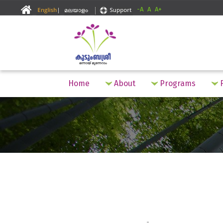
-A
A
A+
Home
About
Programs
F