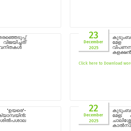
23
ഞെടുപ്പ്
കുടും
ിജയിച്ചത്
December
മേള സ
ീ വനിതകൾ
വിപണ
2025
കളക്ഷൻ
Click here to Download word
22
 'ഉയരെ'-
കുടും
മ്പയിൻ:
December
മേള: പ
ിൽപശാല
ചാലിശ്
2025
കാൽനാട്