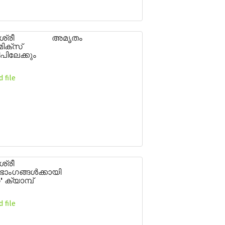
ംബശ്രീ അമൃതം
മിക്സ്
പിലേക്കും
 file
ശ്രീ
ംഗങ്ങൾക്കായി
 ക്യാമ്പ്
 file