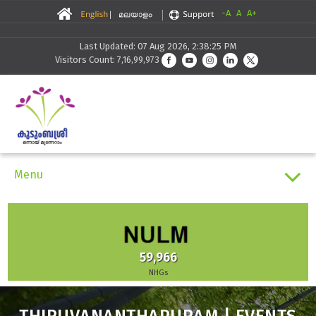
-A
A
A+
Last Updated: 07 Aug 2026, 2:38:25 PM
Visitors Count: 7,16,99,973
Menu
30,291
Skilling