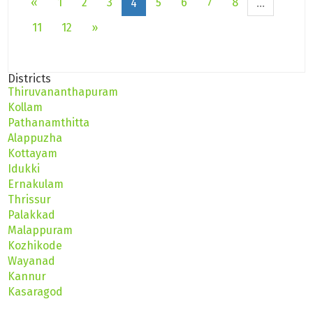
«
1
2
3
5
6
7
8
4
...
11
12
»
Districts
Thiruvananthapuram
Kollam
Pathanamthitta
Alappuzha
Kottayam
Idukki
Ernakulam
Thrissur
Palakkad
Malappuram
Kozhikode
Wayanad
Kannur
Kasaragod