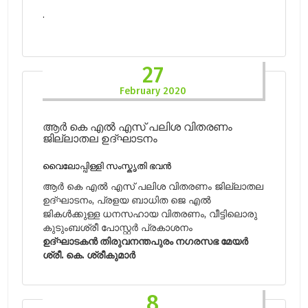
.
27
February 2020
ആർ കെ എൽ എസ് പലിശ വിതരണം
ജില്ലാതല ഉദ്ഘാടനം
വൈലോപ്പിള്ളി സംസ്കൃതി ഭവൻ
ആർ കെ എൽ എസ് പലിശ വിതരണം ജില്ലാതല
ഉദ്ഘാടനം, പ്രളയ ബാധിത ജെ എൽ
ജികൾക്കുള്ള ധനസഹായ വിതരണം, വീട്ടിലൊരു
കുടുംബശ്രീ പോസ്റ്റർ പ്രകാശനം
ഉദ്ഘാടകൻ തിരുവനന്തപുരം നഗരസഭ മേയർ
ശ്രീ. കെ. ശ്രീകുമാർ
8